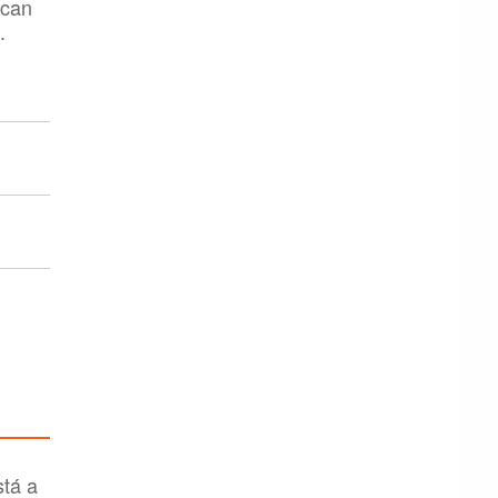
rcan
.
tá a