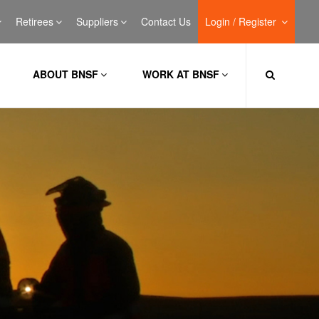
Retirees
Suppliers
Contact Us
Login / Register
ABOUT BNSF
WORK AT BNSF